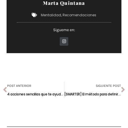
Marta Quintana
Mentalidad
,
Recomendaciones
Sigueme en:
POST ANTERIOR
SIGUIENTE POST
4 acciones sencillas que te ayudarán a alcanzar tus objetivos profesionales (y personales) con éxito
[SMARTER] El método para definir tus objetivos y liderar tu crecimiento profesional con éxito